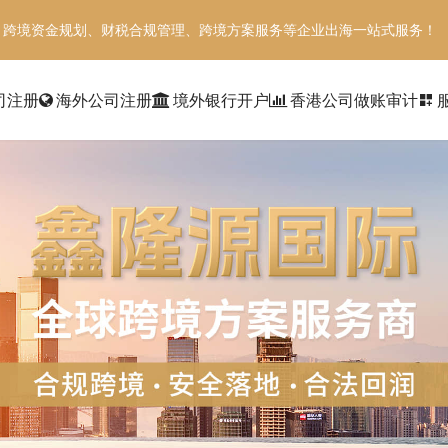
、跨境资金规划、财税合规管理、跨境方案服务等企业出海一站式服务！
司注册
海外公司注册
境外银行开户
香港公司做账审计
dashboard_customize