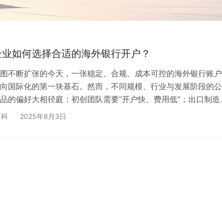
企业如何选择合适的海外银行开户？
图不断扩张的今天，一张稳定、合规、成本可控的海外银行账户
向国际化的第一块基石。然而，不同规模、行业与发展阶段的公
品的偏好大相径庭：初创团队需要“开户快、费用低”；出口制造
+大额结算”；而资产控股型公司更在乎“隐私保护与税务合规”。“
百科
2025年8月3日
户攻略早已行不通，唯有根据企业属性量体裁衣，才能真正打通
后一公里”。 本文将从企业类型出发，拆解选行逻辑、匹配模型
误区，助您少走弯路、精准落位。 一、先给自己“贴标签”——…