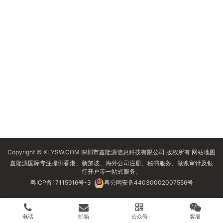
Copyright © XLYSW.COM 深圳市鑫隆源信息科技有限公司 版权所有
网站地图
鑫隆源国际专注提供香港、新加坡、海外公司注册、秘书服务、做账审计及银
行开户等一站式服务。
粤ICP备17115916号-3
粤公网安备44030002007556号
电话
邮箱
公众号
客服