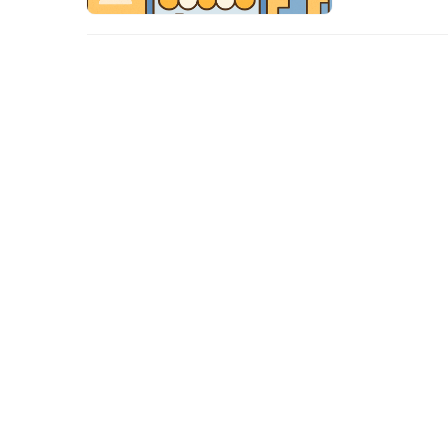
具体流程。 
香港作为国际
先，香港实行
征…