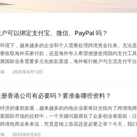
户可以绑定支付宝、微信、PayPal 吗？
环境下，越来越多的企业和个人需要处理跨境资金往来。无论是
要收取海外买家付款，还是海外华人希望便捷使用国内支付工具
展国际业务需要多元化收款渠道，海外银行账户与主流支付平台
至关重要。 然而，许多客户在开设海外银行账户前，往往对”能
百科
2025年8月13日
信、PayPal等平台绑定”存在疑虑。这种担忧并非多余——不同
类型、开户地区、认证要求都有不同标准，选错账户可能导致后
。 本文将详细解析海外银行账户绑定主…
注册香港公司有必要吗？要准备哪些资料？
经济的蓬勃发展，越来越多的内地企业家将目光投向了跨境电商
索国际市场的征程中，一个关键问题摆在了众多创业者面前：注
跨境电商业务来说，究竟是锦上添花还是必要之举？今天，我们
入剖析这个问题，并为您详细介绍注册香港公司所需的各项资料
百科
2025年8月9日