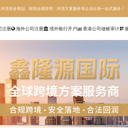
、跨境资金规划、财税合规管理、跨境方案服务等企业出海一站式服务！
司注册
海外公司注册
境外银行开户
香港公司做账审计
dashboard_customize