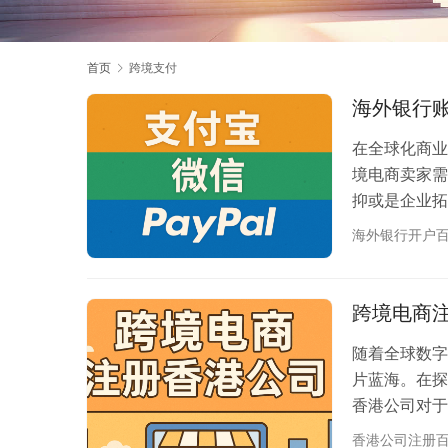
首页
跨境支付
海外银行账
在全球化商业
境电商卖家需
抑或是企业拓
连通性都显得
海外银行开户
与支付宝、微
付平台对账户
业务开展受阻
跨境电商
随着全球数字
片蓝海。在探
香港公司对于
从多个维度深
香港公司注册