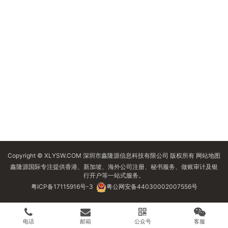
Copyright © XLYSW.COM 深圳市鑫隆源信息科技有限公司 版权所有
网站地图
鑫隆源国际专注提供香港、新加坡、海外公司注册、秘书服务、做账审计及银
行开户等一站式服务。
粤ICP备17115916号-3
粤公网安备44030002007556号
电话
邮箱
公众号
客服