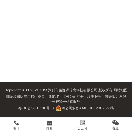
Copyright © XLYSW.COM 深圳市鑫隆源信息科技有限公司 版权所有
网站地图
鑫隆源国际专注提供香港、新加坡、海外公司注册、秘书服务、做账审计及银
行开户等一站式服务。
粤ICP备17115916号-3
粤公网安备44030002007556号
电话
邮箱
公众号
客服