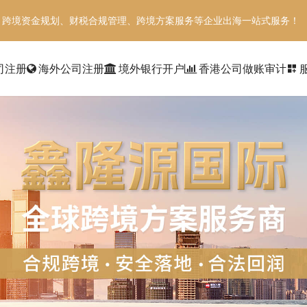
、跨境资金规划、财税合规管理、跨境方案服务等企业出海一站式服务！
司注册
海外公司注册
境外银行开户
香港公司做账审计
dashboard_customize