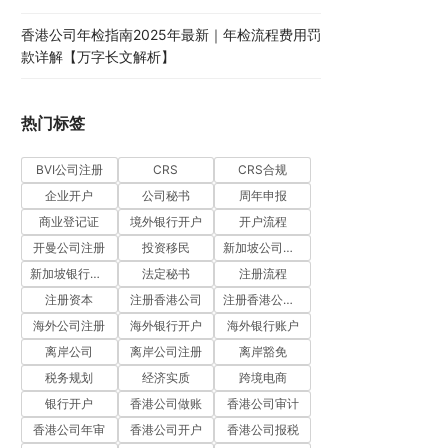
香港公司年检指南2025年最新｜年检流程费用罚
款详解【万字长文解析】
热门标签
BVI公司注册
CRS
CRS合规
企业开户
公司秘书
周年申报
商业登记证
境外银行开户
开户流程
开曼公司注册
投资移民
新加坡公司注册
新加坡银行开户
法定秘书
注册流程
注册资本
注册香港公司
注册香港公司流程
海外公司注册
海外银行开户
海外银行账户
离岸公司
离岸公司注册
离岸豁免
税务规划
经济实质
跨境电商
银行开户
香港公司做账
香港公司审计
香港公司年审
香港公司开户
香港公司报税