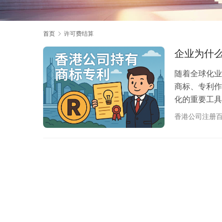
首页
许可费结算
企业为什
随着全球化业
商标、专利作
化的重要工具
构设计背后蕴
香港公司注册
政策、完善的
平台。🤔 
文将为您详
利的核…