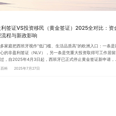
利签证VS投资移民（黄金签证）2025全对比：资
报流程与新政影响
多家庭把西班牙视作“低门槛、生活品质高”的欧洲入口：一条是
心的非盈利签证（NLV），另一条是凭重大投资取得可工作居留
过，自2025年4月3日起，西班牙已正式停止黄金签证新申请，
变——对于仍想长期在西班牙定居、子女就学或进行阶段性资产
民百科
2025年7月27日
何在新政下选择合适路径、如何证明资金来源与合规停留，成为
。本文将以最新法规为起点，逐条比较两种路径在资格门槛、资
作、办理与续签流程、税务居留影响等方面的差异，并结合典型