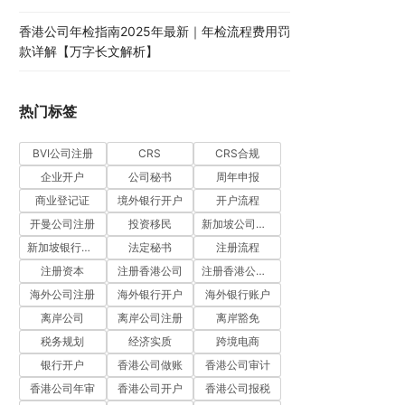
香港公司年检指南2025年最新｜年检流程费用罚
款详解【万字长文解析】
热门标签
BVI公司注册
CRS
CRS合规
企业开户
公司秘书
周年申报
商业登记证
境外银行开户
开户流程
开曼公司注册
投资移民
新加坡公司注册
新加坡银行开户
法定秘书
注册流程
注册资本
注册香港公司
注册香港公司流程
海外公司注册
海外银行开户
海外银行账户
离岸公司
离岸公司注册
离岸豁免
税务规划
经济实质
跨境电商
银行开户
香港公司做账
香港公司审计
香港公司年审
香港公司开户
香港公司报税