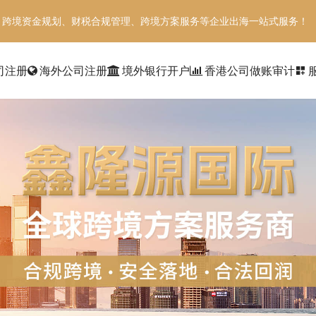
、跨境资金规划、财税合规管理、跨境方案服务等企业出海一站式服务！
司注册
海外公司注册
境外银行开户
香港公司做账审计
dashboard_customize