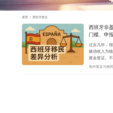
首页
西班牙签证
西班牙非盈
门槛、申
过去几年，很
被动收入为核
黄金签证。不
场格局随之改
海外签证与移
置的人群，如
关键的决策点
要求、能否工
境…