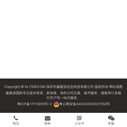
Copyright © XLYSW.COM 深圳市鑫隆源信息科技有限公司 版权所有
网站地图
鑫隆源国际专注提供香港、新加坡、海外公司注册、秘书服务、做账审计及银
行开户等一站式服务。
粤ICP备17115916号-3
粤公网安备44030002007556号
电话
邮箱
公众号
客服