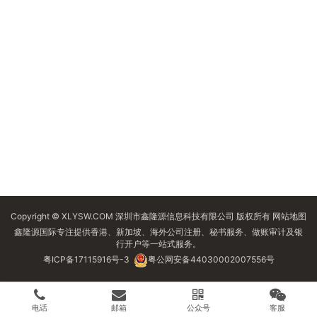
Copyright © XLYSW.COM 深圳市鑫隆源信息科技有限公司 版权所有
网站地图
鑫隆源国际专注提供香港、新加坡、海外公司注册、秘书服务、做账审计及银
行开户等一站式服务。
粤ICP备17115916号-3
粤公网安备44030002007556号
电话
邮箱
公众号
客服