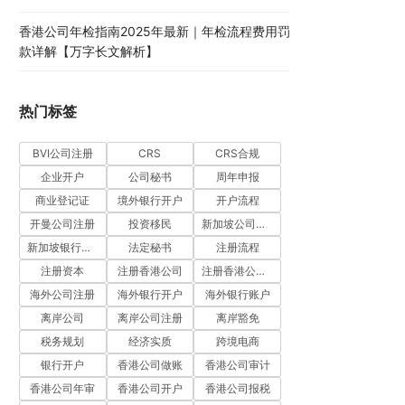
香港公司年检指南2025年最新｜年检流程费用罚
款详解【万字长文解析】
热门标签
BVI公司注册
CRS
CRS合规
企业开户
公司秘书
周年申报
商业登记证
境外银行开户
开户流程
开曼公司注册
投资移民
新加坡公司注册
新加坡银行开户
法定秘书
注册流程
注册资本
注册香港公司
注册香港公司流程
海外公司注册
海外银行开户
海外银行账户
离岸公司
离岸公司注册
离岸豁免
税务规划
经济实质
跨境电商
银行开户
香港公司做账
香港公司审计
香港公司年审
香港公司开户
香港公司报税