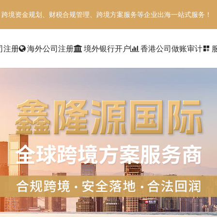
、跨境资金规划、财税合规管理、跨境方案服务等企业出海一站式服务！
司注册
海外公司注册
境外银行开户
香港公司做账审计
dashboard_customize