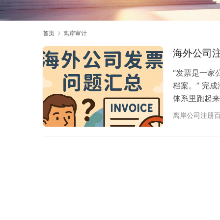
首页
离岸审计
海外公司
“发票是一家
档案。” 完
体系里跑起来
形式、税号门
离岸公司注册
税、或者因凭
票与做账”拆
务体系搭到位