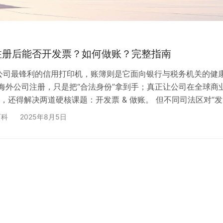
注册后能否开发票？如何做账？完整指南
公司最锋利的信用打印机，账簿则是它面向银行与税务机关的健
成海外公司注册，只是把“合法身份”拿到手；真正让公司在全球商
，还得解决两道硬核课题：开发票 & 做账。 但不同司法区对“
槛、做账周期、审计要求”千差万别，一不留神就可能多交几倍
百科
2025年8月5日
证缺失被罚款。接下来，用大约 3 000 字 的篇幅，把“海外公
成 八大关键问答，再附上 四步操作路线与雷区清单，让你一次
、把发票链条转得顺。 一、海外公司能不…