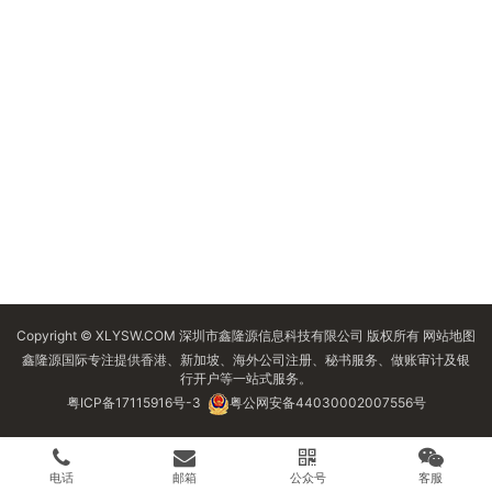
Copyright © XLYSW.COM 深圳市鑫隆源信息科技有限公司 版权所有
网站地图
鑫隆源国际专注提供香港、新加坡、海外公司注册、秘书服务、做账审计及银
行开户等一站式服务。
粤ICP备17115916号-3
粤公网安备44030002007556号
电话
邮箱
公众号
客服