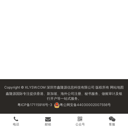
Copyright © XLYSW.COM 深圳市鑫隆源信息科技有限公司 版权所有
网站地图
鑫隆源国际专注提供香港、新加坡、海外公司注册、秘书服务、做账审计及银
行开户等一站式服务。
粤ICP备17115916号-3
粤公网安备44030002007556号
电话
邮箱
公众号
客服