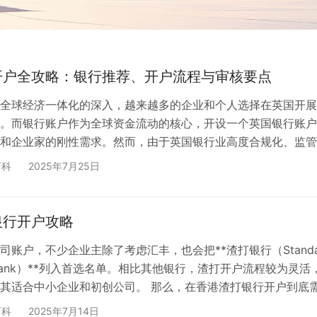
开户全攻略：银行推荐、开户流程与审核要点
全球经济一体化的深入，越来越多的企业和个人选择在英国开展
。而银行账户作为全球资金流动的核心，开设一个英国银行账户
和企业家的刚性需求。然而，由于英国银行业高度合规化、监管
往往较为复杂。本文将详细介绍英国银行账户的开户流程、推荐
百科
2025年7月25日
核的关键要点，帮助您顺利开启国际金融之门。 一、英国银行
性 英国拥有完善的金融体系和严格的法律监管，银行服务在全
开设英国银行账户可帮助企业和个人实现： 二、英国银行开户
银行开户攻略
司账户，不少企业主除了考虑汇丰，也会把**渣打银行（Standa
ed Bank）**列入首选名单。相比其他银行，渣打开户流程较为灵活
其适合中小企业和初创公司。 那么，在香港渣打银行开户到底
程是怎样的？是否一定要亲自前往？本文为您一文讲清所有关键
百科
2025年7月14日