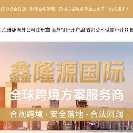
、跨境资金规划、财税合规管理、跨境方案服务等企业出海一站式服务！
司注册
海外公司注册
境外银行开户
香港公司做账审计
dashboard_customize