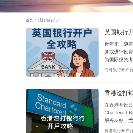
首页
渣打银行开户
英国银行
近年来，随着
务或进行投资
为国际投资者
格，开户过程
海外银行开户
行以及银行审
的优势与必要
有极高信誉。
香港渣打
的类…
在香港开设公
Charter
服务友好，尤
准备什么？流
香港银行开户