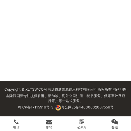
Copyright © XLYSW.COM 深圳市鑫隆源信息科技有限公司 版权所有
网站地图
鑫隆源国际专注提供香港、新加坡、海外公司注册、秘书服务、做账审计及银
行开户等一站式服务。
粤ICP备17115916号-3
粤公网安备44030002007556号
电话
邮箱
公众号
客服