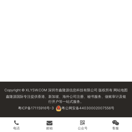
Copyright © XLYSW.COM 深圳市鑫隆源信息科技有限公司 版权所有
网站地图
鑫隆源国际专注提供香港、新加坡、海外公司注册、秘书服务、做账审计及银
行开户等一站式服务。
粤ICP备17115916号-3
粤公网安备44030002007556号
电话
邮箱
公众号
客服