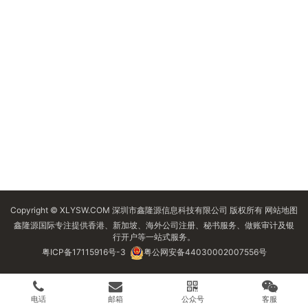
Copyright © XLYSW.COM 深圳市鑫隆源信息科技有限公司 版权所有
网站地图
鑫隆源国际专注提供香港、新加坡、海外公司注册、秘书服务、做账审计及银
行开户等一站式服务。
粤ICP备17115916号-3
粤公网安备44030002007556号
电话
邮箱
公众号
客服