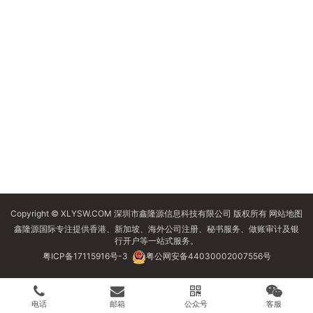
Copyright © XLYSW.COM 深圳市鑫隆源信息科技有限公司 版权所有
网站地图
鑫隆源国际专注提供香港、新加坡、海外公司注册、秘书服务、做账审计及银
行开户等一站式服务。
粤ICP备17115916号-3
粤公网安备44030002007556号
电话
邮箱
公众号
客服