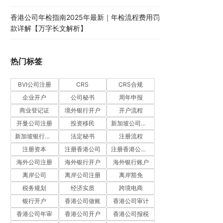
香港公司年检指南2025年最新｜年检流程费用罚
款详解【万字长文解析】
热门标签
BVI公司注册
CRS
CRS合规
企业开户
公司秘书
周年申报
商业登记证
境外银行开户
开户流程
开曼公司注册
投资移民
新加坡公司注册
新加坡银行开户
法定秘书
注册流程
注册资本
注册香港公司
注册香港公司流程
海外公司注册
海外银行开户
海外银行账户
离岸公司
离岸公司注册
离岸豁免
税务规划
经济实质
跨境电商
银行开户
香港公司做账
香港公司审计
香港公司年审
香港公司开户
香港公司报税