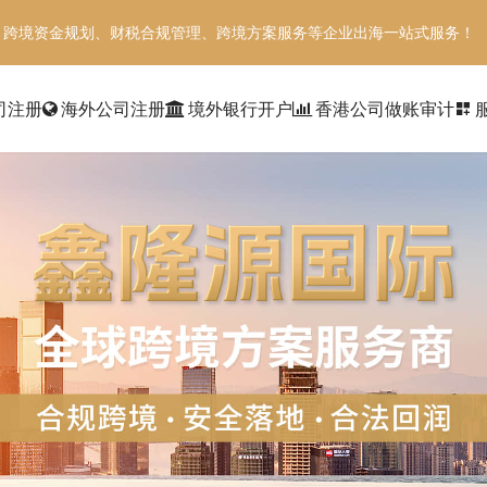
、跨境资金规划、财税合规管理、跨境方案服务等企业出海一站式服务！
司注册
海外公司注册
境外银行开户
香港公司做账审计
dashboard_customize