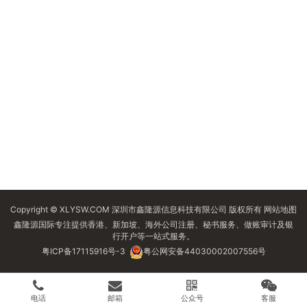
Copyright © XLYSW.COM 深圳市鑫隆源信息科技有限公司 版权所有
网站地图
鑫隆源国际专注提供香港、新加坡、海外公司注册、秘书服务、做账审计及银
行开户等一站式服务。
粤ICP备17115916号-3
粤公网安备44030002007556号
电话
邮箱
公众号
客服