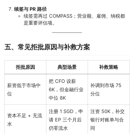
续签与 PR 路径
续签需再过 COMPASS；营业额、雇佣、纳税都
是重要评估项。
五、常见拒批原因与补救方案
拒批原因
典型场景
补救策略
把 CFO 设薪
薪资低于市场中
补调到市场 75
6K，但金融行业
位
分位
中位 8K
注册 1 SGD，申
注资 50K，补交
资本不足 + 无流
请 EP 三个月后
银行对账单与合
水
仍零流水
同