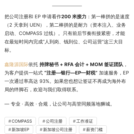
把公司注册和 EP 申请看作
200 米接力
：第一棒拼的是速度
（2 天拿到 UEN），第二棒拼的是耐力（资本注入、业务
启动、COMPASS 过线）。只有前后节奏衔接紧密，才能
在最短时间内完成“人到岗、钱到位、公司运营”这三大目
标。
鑫隆源国际
依托 
持牌秘书 + RFA 会计 + MOM 签证团队
，
为客户提供一站式 
“注册—银行—EP—财税”
 加速服务，EP 
一次通过率高达 93%。如果您也想让签证不再成为海外布
局的绊脚石，欢迎与我们取得联系。
— 专业 · 高效 · 合规，让公司与高管同频落地狮城。
COMPASS
公司注册
工作准证
新加坡EP
新加坡公司注册
薪资门槛