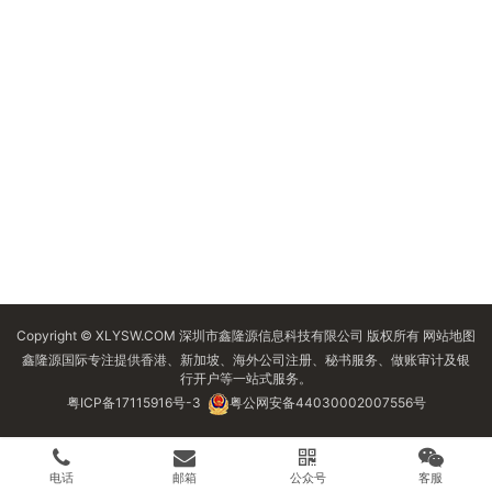
Copyright © XLYSW.COM 深圳市鑫隆源信息科技有限公司 版权所有
网站地图
鑫隆源国际专注提供香港、新加坡、海外公司注册、秘书服务、做账审计及银
行开户等一站式服务。
粤ICP备17115916号-3
粤公网安备44030002007556号
电话
邮箱
公众号
客服