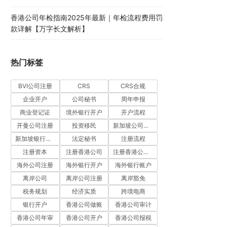
香港公司年检指南2025年最新｜年检流程费用罚
款详解【万字长文解析】
热门标签
BVI公司注册
CRS
CRS合规
企业开户
公司秘书
周年申报
商业登记证
境外银行开户
开户流程
开曼公司注册
投资移民
新加坡公司注册
新加坡银行开户
法定秘书
注册流程
注册资本
注册香港公司
注册香港公司流程
海外公司注册
海外银行开户
海外银行账户
离岸公司
离岸公司注册
离岸豁免
税务规划
经济实质
跨境电商
银行开户
香港公司做账
香港公司审计
香港公司年审
香港公司开户
香港公司报税