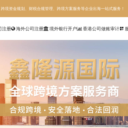
、跨境资金规划、财税合规管理、跨境方案服务等企业出海一站式服务！
司注册
海外公司注册
境外银行开户
香港公司做账审计
dashboard_customize