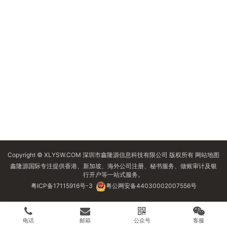
Copyright © XLYSW.COM 深圳市鑫隆源信息科技有限公司 版权所有
网站地图
鑫隆源国际专注提供香港、新加坡、海外公司注册、秘书服务、做账审计及银
行开户等一站式服务。
粤ICP备17115916号-3
粤公网安备44030002007556号
电话
邮箱
公众号
客服