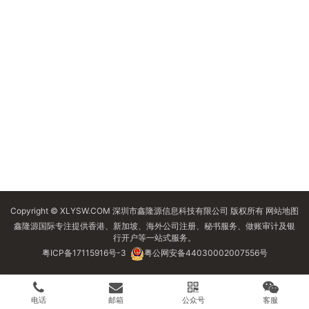
Copyright © XLYSW.COM 深圳市鑫隆源信息科技有限公司 版权所有
网站地图
鑫隆源国际专注提供香港、新加坡、海外公司注册、秘书服务、做账审计及银
行开户等一站式服务。
粤ICP备17115916号-3
粤公网安备44030002007556号
电话
邮箱
公众号
客服