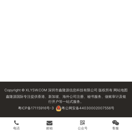
Copyright © XLYSW.COM 深圳市鑫隆源信息科技有限公司 版权所有
网站地图
鑫隆源国际专注提供香港、新加坡、海外公司注册、秘书服务、做账审计及银
行开户等一站式服务。
粤ICP备17115916号-3
粤公网安备44030002007556号
电话
邮箱
公众号
客服