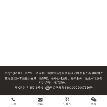
Copyright © XLYSW.COM 深圳市鑫隆源信息科技有限公司 版权所有
网站地图
鑫隆源国际专注提供香港、新加坡、海外公司注册、秘书服务、做账审计及银
行开户等一站式服务。
粤ICP备17115916号-3
粤公网安备44030002007556号
电话
邮箱
公众号
客服