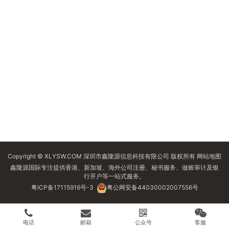
Copyright © XLYSW.COM 深圳市鑫隆源信息科技有限公司 版权所有
网站地图
鑫隆源国际专注提供香港、新加坡、海外公司注册、秘书服务、做账审计及银
行开户等一站式服务。
粤ICP备17115916号-3
粤公网安备44030002007556号
电话
邮箱
公众号
客服