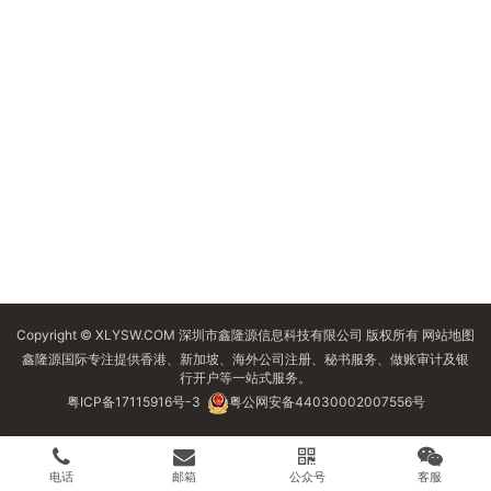
Copyright © XLYSW.COM 深圳市鑫隆源信息科技有限公司 版权所有
网站地图
鑫隆源国际专注提供香港、新加坡、海外公司注册、秘书服务、做账审计及银
行开户等一站式服务。
粤ICP备17115916号-3
粤公网安备44030002007556号
电话
邮箱
公众号
客服