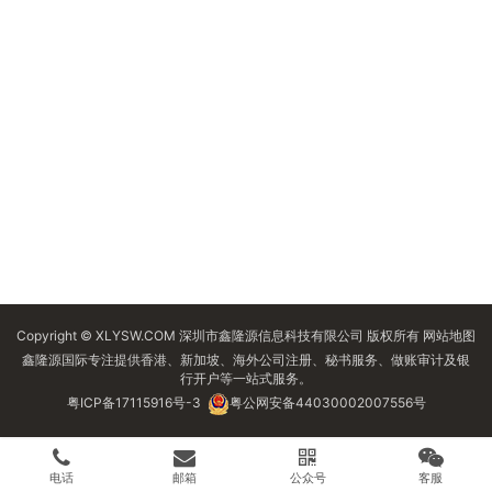
Copyright © XLYSW.COM 深圳市鑫隆源信息科技有限公司 版权所有
网站地图
鑫隆源国际专注提供香港、新加坡、海外公司注册、秘书服务、做账审计及银
行开户等一站式服务。
粤ICP备17115916号-3
粤公网安备44030002007556号
电话
邮箱
公众号
客服