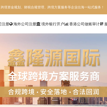
、跨境资金规划、财税合规管理、跨境方案服务等企业出海一站式服务！
司注册
海外公司注册
境外银行开户
香港公司做账审计
dashboard_customize