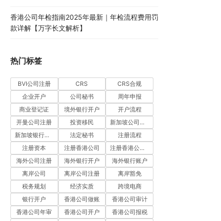
香港公司年检指南2025年最新｜年检流程费用罚
款详解【万字长文解析】
热门标签
BVI公司注册
CRS
CRS合规
企业开户
公司秘书
周年申报
商业登记证
境外银行开户
开户流程
开曼公司注册
投资移民
新加坡公司注册
新加坡银行开户
法定秘书
注册流程
注册资本
注册香港公司
注册香港公司流程
海外公司注册
海外银行开户
海外银行账户
离岸公司
离岸公司注册
离岸豁免
税务规划
经济实质
跨境电商
银行开户
香港公司做账
香港公司审计
香港公司年审
香港公司开户
香港公司报税