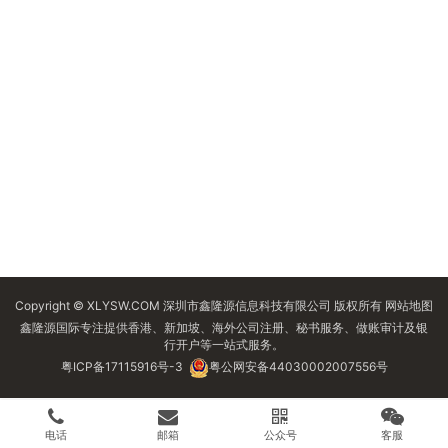
Copyright © XLYSW.COM 深圳市鑫隆源信息科技有限公司 版权所有
网站地图
鑫隆源国际专注提供香港、新加坡、海外公司注册、秘书服务、做账审计及银
行开户等一站式服务。
粤ICP备17115916号-3
粤公网安备44030002007556号
电话
邮箱
公众号
客服