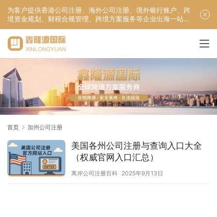
为客户提供香港公司注册、海外公司注册、境外银行账户、跨
境资金规划、财税合规管理、跨境方案服务等企业出海一站式
服务！
首页
加州公司注册
美国各州公司注册与查询入口大全
（权威官网入口汇总）
离岸公司注册百科
2025年9月13日