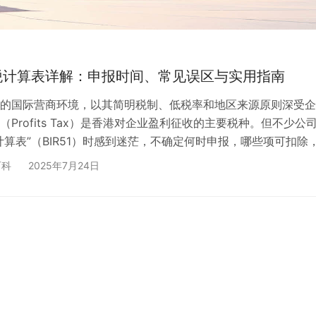
税计算表详解：申报时间、常见误区与实用指南
的国际营商环境，以其简明税制、低税率和地区来源原则深受企
Profits Tax）是香港对企业盈利征收的主要税种。但不少公
计算表”（BIR51）时感到迷茫，不确定何时申报，哪些项可扣除
误。 本文将从利得税基础概念、计算表结构、申报时间、实用
百科
2025年7月24日
区、避坑建议六大维度，为您提供清晰完整的参考，帮助企业主
次读懂利得税申报全流程。 一、香港利得税到底是什么？ 利得
体经营者因在香港境内开展业务所获得的应课税利…