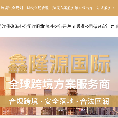
、跨境资金规划、财税合规管理、跨境方案服务等企业出海一站式服务！
司注册
海外公司注册
境外银行开户
香港公司做账审计
dashboard_customize