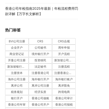
香港公司年检指南2025年最新｜年检流程费用罚
款详解【万字长文解析】
热门标签
BVI公司注册
CRS
CRS合规
企业开户
公司秘书
周年申报
商业登记证
境外银行开户
开户流程
开曼公司注册
投资移民
新加坡公司注册
新加坡银行开户
法定秘书
注册流程
注册资本
注册香港公司
注册香港公司流程
海外公司注册
海外银行开户
海外银行账户
离岸公司
离岸公司注册
离岸豁免
税务规划
经济实质
跨境电商
银行开户
香港公司做账
香港公司审计
香港公司年审
香港公司开户
香港公司报税