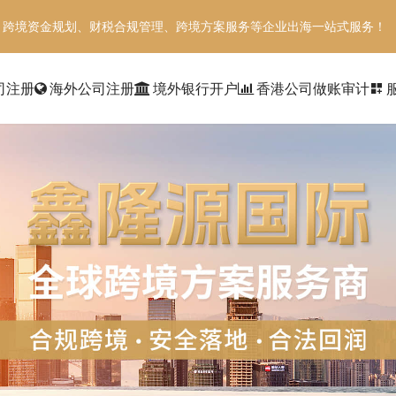
、跨境资金规划、财税合规管理、跨境方案服务等企业出海一站式服务！
司注册
海外公司注册
境外银行开户
香港公司做账审计
dashboard_customize