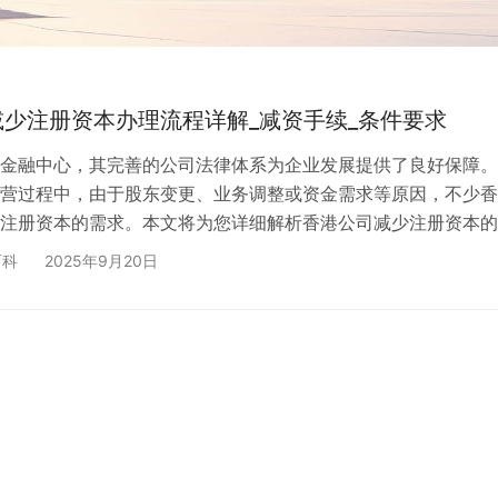
少注册资本办理流程详解_减资手续_条件要求
金融中心，其完善的公司法律体系为企业发展提供了良好保障。
营过程中，由于股东变更、业务调整或资金需求等原因，不少香
注册资本的需求。本文将为您详细解析香港公司减少注册资本的
要求及实操要点。 香港公司减资的法律背景 🤔 香港公司成立
百科
2025年9月20日
可能遇到股东退股、业务收缩等情况，此时需要通过减少注册资
。根据香港《公司条例》第622章第5部第3分部(第209-232
公司减资受到严格监管，这主要是为了保护债权人的合法权…