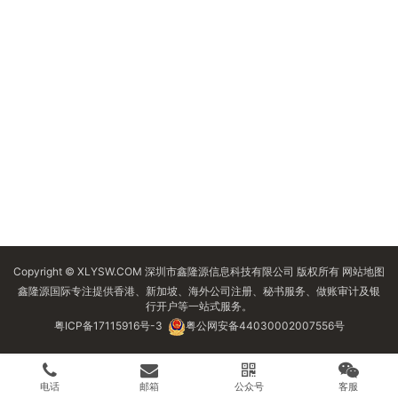
Copyright © XLYSW.COM 深圳市鑫隆源信息科技有限公司 版权所有
网站地图
鑫隆源国际专注提供香港、新加坡、海外公司注册、秘书服务、做账审计及银
行开户等一站式服务。
粤ICP备17115916号-3
粤公网安备44030002007556号
电话
邮箱
公众号
客服