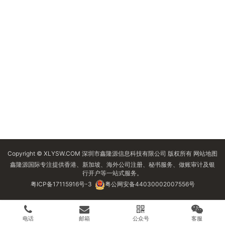
Copyright © XLYSW.COM 深圳市鑫隆源信息科技有限公司 版权所有
网站地图
鑫隆源国际专注提供香港、新加坡、海外公司注册、秘书服务、做账审计及银
行开户等一站式服务。
粤ICP备17115916号-3
粤公网安备44030002007556号
电话
邮箱
公众号
客服