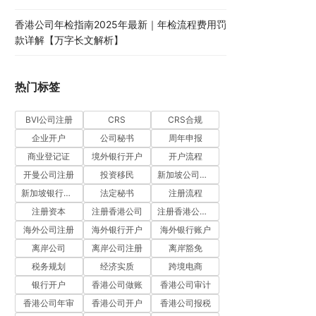
香港公司年检指南2025年最新｜年检流程费用罚
款详解【万字长文解析】
热门标签
BVI公司注册
CRS
CRS合规
企业开户
公司秘书
周年申报
商业登记证
境外银行开户
开户流程
开曼公司注册
投资移民
新加坡公司注册
新加坡银行开户
法定秘书
注册流程
注册资本
注册香港公司
注册香港公司流程
海外公司注册
海外银行开户
海外银行账户
离岸公司
离岸公司注册
离岸豁免
税务规划
经济实质
跨境电商
银行开户
香港公司做账
香港公司审计
香港公司年审
香港公司开户
香港公司报税