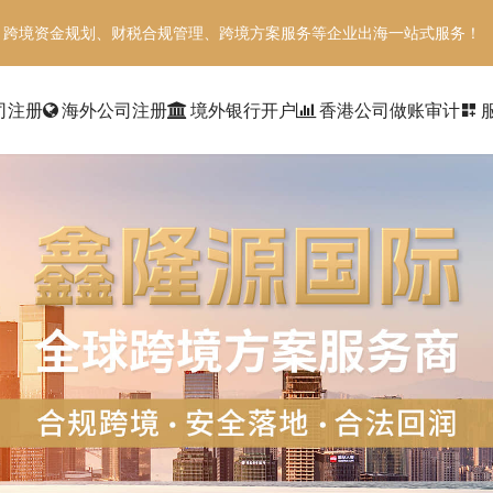
、跨境资金规划、财税合规管理、跨境方案服务等企业出海一站式服务！
司注册
海外公司注册
境外银行开户
香港公司做账审计
dashboard_customize