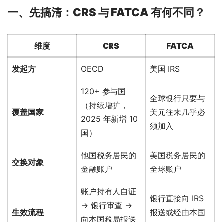
一、先搞清：CRS 与 FATCA 有何不同？
维度
CRS
FATCA
发起方
OECD
美国 IRS
120+ 参与国
全球银行只要与
（持续增扩，
覆盖国家
美元往来几乎必
2025 年新增 10
须加入
国）
他国税务居民的
美国税务居民的
交换对象
金融账户
全球账户
账户持有人自证
银行直接向 IRS
→ 银行审查 →
生效流程
报送或经由本国
向本国税局报送