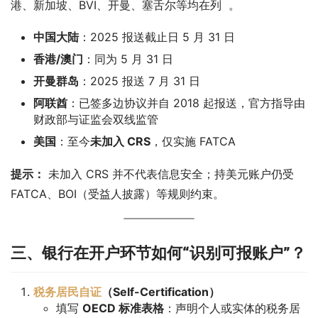
港、新加坡、BVI、开曼、塞舌尔等均在列  。
中国大陆
：2025 报送截止日 5 月 31 日
香港/澳门
：同为 5 月 31 日
开曼群岛
：2025 报送 7 月 31 日
阿联酋
：已签多边协议并自 2018 起报送，官方指导由
财政部与证监会双线监管
美国
：至今
未加入 CRS
，仅实施 FATCA
提示：
 未加入 CRS 并不代表信息安全；持美元账户仍受 
FATCA、BOI（受益人披露）等规则约束。
三、银行在开户环节如何“识别可报账户”？
税务居民自证
（Self-Certification）
填写
OECD 标准表格
：声明个人或实体的税务居