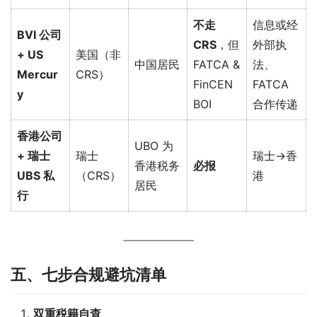
不走
信息或经
BVI 公司
CRS
，但
外部执
+ US
美国（非
中国居民
FATCA &
法、
Mercur
CRS）
FinCEN
FATCA
y
BOI
合作传递
香港公司
UBO 为
+ 瑞士
瑞士
瑞士→香
香港税务
必报
UBS 私
（CRS）
港
居民
行
五、七步合规避坑清单
双重税籍自查