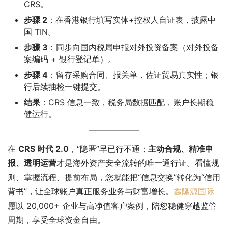
CRS。
步骤 2
：在香港银行填写实体+控权人自证表，披露中
国 TIN。
步骤 3
：同步向国内税局申报对外投资备案（对外投备
案编码 + 银行登记单）。
步骤 4
：留存采购合同、报关单，佐证贸易真实性；银
行后续抽检一键提交。
结果
：CRS 信息一致，税务局数据匹配，账户长期稳
健运行。
在 
CRS 时代 2.0
，“隐匿”早已行不通；
主动合规、精准申
报、透明运营
才是海外资产安全流转的唯一通行证。看懂规
则、掌握流程、提前布局，您就能把“信息交换”转化为“信用
背书”，让全球账户真正服务业务与财富增长。
鑫隆源国际
愿以 20,000+ 企业与高净值客户案例，陪您稳健穿越监管
周期，享受全球资金自由。