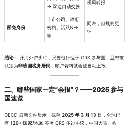
税局转报
→ 双边自动交换
上市公司、政府
同左，但规则更
豁免身份
机构、活跃NFE
细
等
结论：
 开海外户头时，只要银行位于 CRS 参与国，且您被
认定为
非该国税务居民
，账户资料就会被自动上报。
二、哪些国家一定“会报”？——2025 参与
国速览
OECD 最新文件显示，截至 
2025 年 3 月 13 日
，全球已
有 
120+ 国家/地区
 签署 CRS 多边协议，中国大陆、香