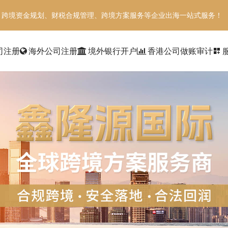
、跨境资金规划、财税合规管理、跨境方案服务等企业出海一站式服务！
司注册
海外公司注册
境外银行开户
香港公司做账审计
dashboard_customize