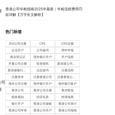
香港公司年检指南2025年最新｜年检流程费用罚
接
款详解【万字长文解析】
热门标签
BVI公司注册
CRS
CRS合规
企业开户
公司秘书
周年申报
商业登记证
境外银行开户
开户流程
开曼公司注册
投资移民
新加坡公司注册
新加坡银行开户
法定秘书
注册流程
注册资本
注册香港公司
注册香港公司流程
公司
海外公司注册
海外银行开户
海外银行账户
准
离岸公司
离岸公司注册
离岸豁免
税务规划
经济实质
跨境电商
银行开户
香港公司做账
香港公司审计
香港公司年审
香港公司开户
香港公司报税