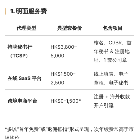
1. 明面服务费
代理类型
典型套餐价
包含项目
核名、CI/BR、首
持牌秘书行
HK$3,800–
年秘书 & 注册地
（TCSP）
5,000
址、1 套公司章
HK$1,500–
线上填表、电子
在线 SaaS 平台
2,500
章程、电子秘书
注册 + 海外收款
跨境电商平台
HK$0–1,500*
开户引流
*多以“首年免费”或“返佣抵扣”形式呈现，次年续费常高于市
场均价。