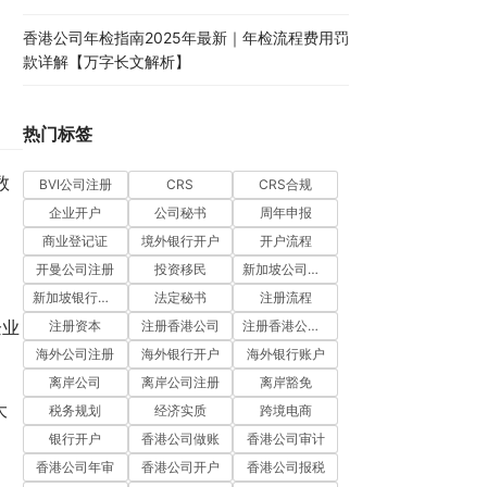
香港公司年检指南2025年最新｜年检流程费用罚
款详解【万字长文解析】
热门标签
数
BVI公司注册
CRS
CRS合规
企业开户
公司秘书
周年申报
商业登记证
境外银行开户
开户流程
开曼公司注册
投资移民
新加坡公司注册
新加坡银行开户
法定秘书
注册流程
企业
注册资本
注册香港公司
注册香港公司流程
海外公司注册
海外银行开户
海外银行账户
离岸公司
离岸公司注册
离岸豁免
大
税务规划
经济实质
跨境电商
银行开户
香港公司做账
香港公司审计
香港公司年审
香港公司开户
香港公司报税