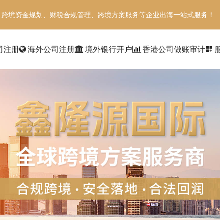
、跨境资金规划、财税合规管理、跨境方案服务等企业出海一站式服务！
司注册
海外公司注册
境外银行开户
香港公司做账审计
dashboard_customize