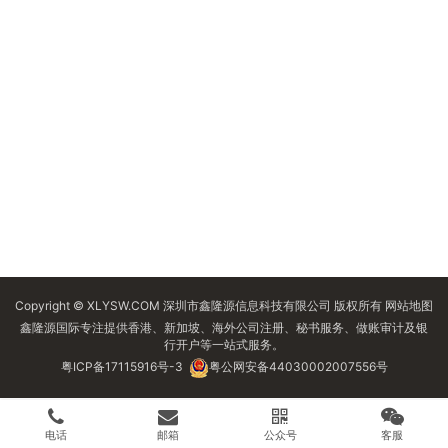
Copyright © XLYSW.COM 深圳市鑫隆源信息科技有限公司 版权所有
网站地图
鑫隆源国际专注提供香港、新加坡、海外公司注册、秘书服务、做账审计及银
行开户等一站式服务。
粤ICP备17115916号-3
粤公网安备44030002007556号
电话
邮箱
公众号
客服