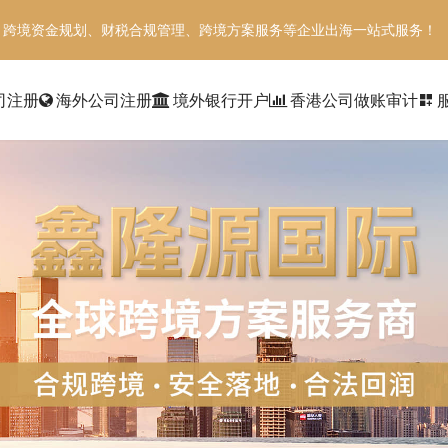
、跨境资金规划、财税合规管理、跨境方案服务等企业出海一站式服务！
司注册
海外公司注册
境外银行开户
香港公司做账审计
dashboard_customize