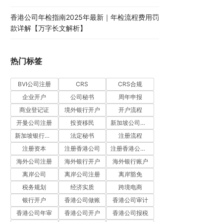
香港公司年检指南2025年最新｜年检流程费用罚
款详解【万字长文解析】
热门标签
BVI公司注册
CRS
CRS合规
企业开户
公司秘书
周年申报
商业登记证
境外银行开户
开户流程
开曼公司注册
投资移民
新加坡公司注册
新加坡银行开户
法定秘书
注册流程
注册资本
注册香港公司
注册香港公司流程
海外公司注册
海外银行开户
海外银行账户
离岸公司
离岸公司注册
离岸豁免
税务规划
经济实质
跨境电商
银行开户
香港公司做账
香港公司审计
香港公司年审
香港公司开户
香港公司报税