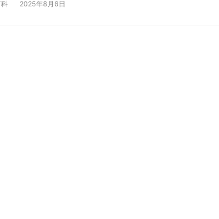
百科
2025年8月6日
报年审、虚假账册随时让公司陷入冻结或罚款。 2018 年 3 月
（Trust or Company Service Provider）牌照制度，所有提
书、…