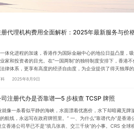
册代理机构费用全面解析：2025年最新服务与价
一体化进程的加速，香港作为国际金融中心的地位日益凸显，吸
业家和投资者的目光。在”一国两制”的独特制度安排下，香港不
法律体系，更享有高度的经济自由度，为企业提供了得天独厚的
，对于初次涉足香港市场的创业者而言，如何选择合适的代理机
百科
2025年8月9日
册，往往是他们面临的第一个重要决策。 在市面上众多的代理
参差不齐，收费标准各异，这让许多企业主感到困惑。究竟应该
司注册代办是否靠谱—5 步核查 TCSP 牌照
务之间找到最佳平衡点？不同代理机构提供的…
业就像一条看似平静的海峡，水面漂着优惠价，水下却暗藏无牌
的航线，永远写在政府牌照里。” 一、为什么“靠谱代办”是香港
设立香港公司早已不是“填几张表、交三千块”的小事。CRS 全球
 KYC 收紧、重要控制人登记（SCR）上线……如果代办环节选