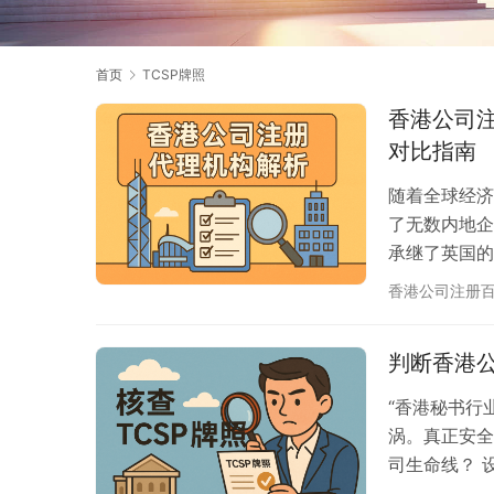
首页
TCSP牌照
香港公司注
对比指南
随着全球经济
了无数内地企
承继了英国的
商环境。然而
香港公司注册
来完成公司注
中，服务质量
判断香港公
何在价格与服
“香港秘书行
涡。真正安全
司生命线？ 
务透明、银行