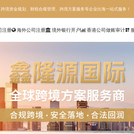
、跨境资金规划、财税合规管理、跨境方案服务等企业出海一站式服务！
司注册
海外公司注册
境外银行开户
香港公司做账审计
dashboard_customize