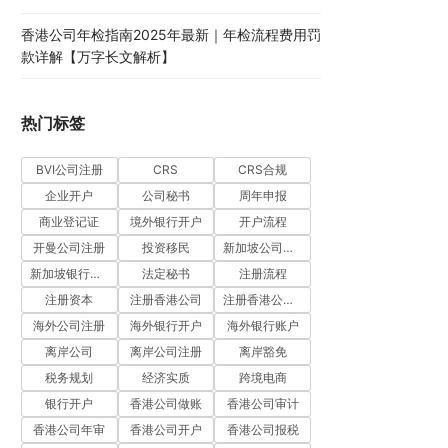
香港公司年检指南2025年最新｜年检流程费用罚
款详解【万字长文解析】
热门标签
BVI公司注册
CRS
CRS合规
企业开户
公司秘书
周年申报
商业登记证
境外银行开户
开户流程
开曼公司注册
投资移民
新加坡公司注册
新加坡银行开户
法定秘书
注册流程
注册资本
注册香港公司
注册香港公司流程
海外公司注册
海外银行开户
海外银行账户
离岸公司
离岸公司注册
离岸豁免
税务规划
经济实质
跨境电商
银行开户
香港公司做账
香港公司审计
香港公司年审
香港公司开户
香港公司报税