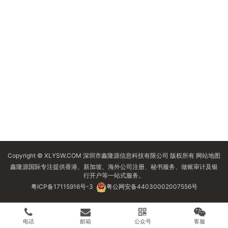
Copyright © XLYSW.COM 深圳市鑫隆源信息科技有限公司 版权所有
网站地图
鑫隆源国际专注提供香港、新加坡、海外公司注册、秘书服务、做账审计及银
行开户等一站式服务。
粤ICP备17115916号-3
粤公网安备44030002007556号
电话
邮箱
公众号
客服