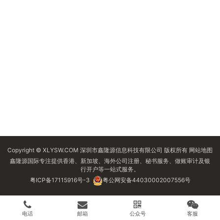
Copyright © XLYSW.COM 深圳市鑫隆源信息科技有限公司 版权所有
网站地图
鑫隆源国际专注提供香港、新加坡、海外公司注册、秘书服务、做账审计及银
行开户等一站式服务。
粤ICP备17115916号-3
粤公网安备44030002007556号
电话
邮箱
公众号
客服