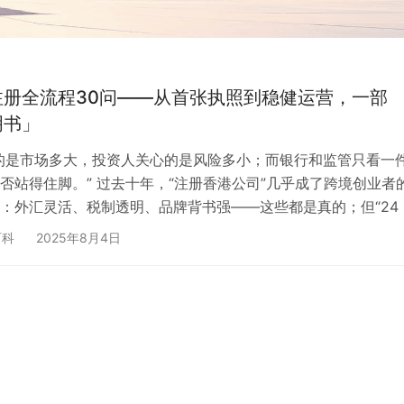
注册全流程30问——从首张执照到稳健运营，一部
明书」
的是市场多大，投资人关心的是风险多小；而银行和监管只看一
否站得住脚。” 过去十年，“注册香港公司”几乎成了跨境创业者
：外汇灵活、税制透明、品牌背书强——这些都是真的；但“24 
后续啥也不用管”却是最大的谣言。注册只是敲开大门，真正决
百科
2025年8月4日
去、长下去的，是后段密密麻麻的 开户、年审、做账、报税、
让你少走弯路，我们把最常被问到、却最容易被忽略的 30 个细
按照 “注册—开户—运营—年审—税务—风险” 六大节…