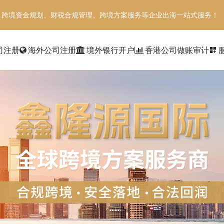
、跨境资金规划、财税合规管理、跨境方案服务等企业出海一站式服务！
司注册
海外公司注册
境外银行开户
香港公司做账审计
dashboard_customize