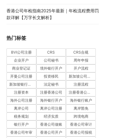
香港公司年检指南2025年最新｜年检流程费用罚
款详解【万字长文解析】
热门标签
BVI公司注册
CRS
CRS合规
企业开户
公司秘书
周年申报
商业登记证
境外银行开户
开户流程
开曼公司注册
投资移民
新加坡公司注册
新加坡银行开户
法定秘书
注册流程
注册资本
注册香港公司
注册香港公司流程
海外公司注册
海外银行开户
海外银行账户
离岸公司
离岸公司注册
离岸豁免
税务规划
经济实质
跨境电商
银行开户
香港公司做账
香港公司审计
香港公司年审
香港公司开户
香港公司报税