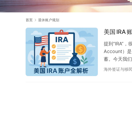
首页
退休账户规划
美国 IR
提到“IRA”，
Accoun
蓄。今天我们
你全面认识美
海外签证与移
么是 IRA？ “
它是美国政府