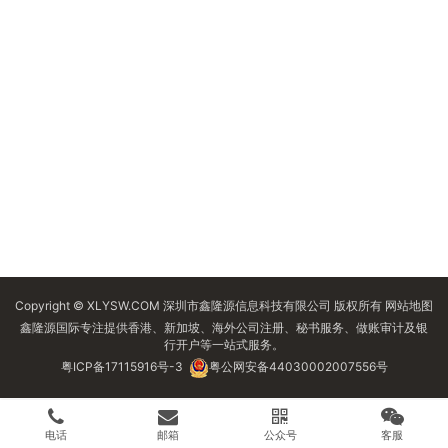
Copyright © XLYSW.COM 深圳市鑫隆源信息科技有限公司 版权所有
网站地图
鑫隆源国际专注提供香港、新加坡、海外公司注册、秘书服务、做账审计及银
行开户等一站式服务。
粤ICP备17115916号-3
粤公网安备44030002007556号
电话
邮箱
公众号
客服