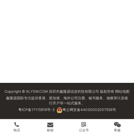
Copyright © XLYSW.COM 深圳市鑫隆源信息科技有限公司 版权所有
网站地图
鑫隆源国际专注提供香港、新加坡、海外公司注册、秘书服务、做账审计及银
行开户等一站式服务。
粤ICP备17115916号-3
粤公网安备44030002007556号
电话
邮箱
公众号
客服